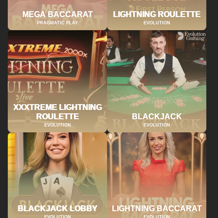
MEGA BACCARAT
LIGHTNING ROULETTE
PRAGMATIC PLAY
EVOLUTION
XXXTREME LIGHTNING
ROULETTE
BLACKJACK
EVOLUTION
EVOLUTION
BLACKJACK LOBBY
LIGHTNING BACCARAT
EVOLUTION
EVOLUTION