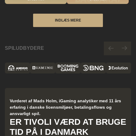
INDLÆS MERE
SPILUDBYDERE
Vurderet af Mads Holm, iGaming analytiker med 11 års
erfaring i danske licensmiljøer, betalingsflows og
ansvarligt spil.
ER TIVOLI VÆRD AT BRUGE
TID PÅ I DANMARK