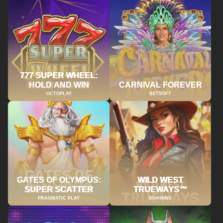
777 SUPER WHEEL:
HOLD AND WIN
CARNIVAL FOREVER
OCTOPLAY
BETSOFT
GATES OF OLYMPUS:
WILD WEST
SUPER SCATTER
TRUEWAYS™
PRAGMATIC PLAY
BGAMING