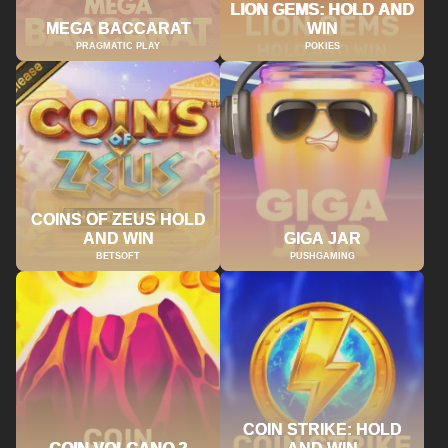
LION GEMS: HOLD AND
MEGA BACCARAT
WIN
PRAGMATIC PLAY
POKIES
COINS OF ZEUS HOLD
AND WIN
GIGA JAR
BETSOFT
PUSHGAMING
COIN STRIKE: HOLD