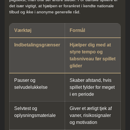
det især vigtigt, at hjælpen er forankret i kendte nationale
tilbud og ikke i anonyme generelle råd.
Værktøj
Formål
Indbetalingsgrænser
Hjælper dig med at
styre tempo og
tabsniveau før spillet
glider
Pauser og
Skaber afstand, hvis
selvudelukkelse
spillet fylder for meget
i en periode
Selvtest og
Giver et ærligt tjek af
oplysningsmateriale
vaner, risikosignaler
og motivation