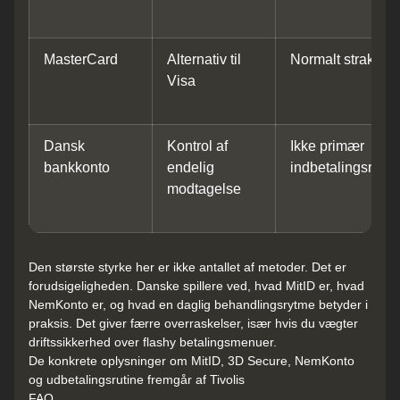
MasterCard
Alternativ til
Normalt straks
Visa
Dansk
Kontrol af
Ikke primær
bankkonto
endelig
indbetalingsrute
modtagelse
Den største styrke her er ikke antallet af metoder. Det er
forudsigeligheden. Danske spillere ved, hvad MitID er, hvad
NemKonto er, og hvad en daglig behandlingsrytme betyder i
praksis. Det giver færre overraskelser, især hvis du vægter
driftssikkerhed over flashy betalingsmenuer.
De konkrete oplysninger om MitID, 3D Secure, NemKonto
og udbetalingsrutine fremgår af Tivolis
FAQ