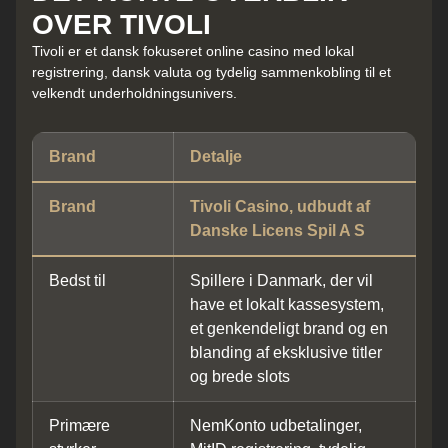
OVER TIVOLI
Tivoli er et dansk fokuseret online casino med lokal
registrering, dansk valuta og tydelig sammenkobling til et
velkendt underholdningsunivers.
Brand
Detalje
Brand
Tivoli Casino, udbudt af
Danske Licens Spil A S
Bedst til
Spillere i Danmark, der vil
have et lokalt kassesystem,
et genkendeligt brand og en
blanding af eksklusive titler
og brede slots
Primære
NemKonto udbetalinger,