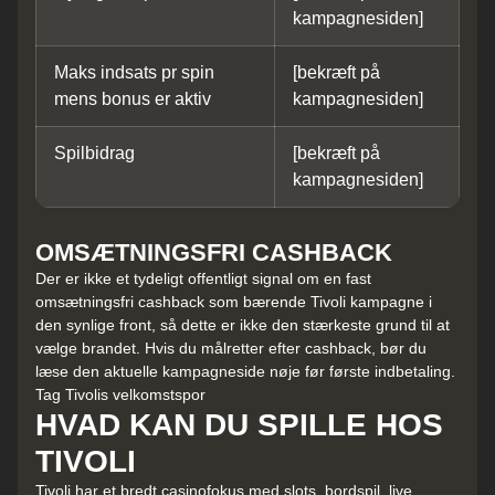
kampagnesiden]
Maks indsats pr spin
[bekræft på
mens bonus er aktiv
kampagnesiden]
Spilbidrag
[bekræft på
kampagnesiden]
OMSÆTNINGSFRI CASHBACK
Der er ikke et tydeligt offentligt signal om en fast
omsætningsfri cashback som bærende Tivoli kampagne i
den synlige front, så dette er ikke den stærkeste grund til at
vælge brandet. Hvis du målretter efter cashback, bør du
læse den aktuelle kampagneside nøje før første indbetaling.
Tag Tivolis velkomstspor
HVAD KAN DU SPILLE HOS
TIVOLI
Tivoli har et bredt casinofokus med slots, bordspil, live