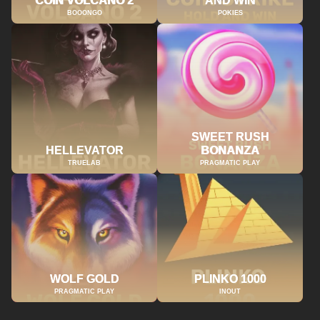
COIN VOLCANO 2
AND WIN
BOOONGO
POKIES
SWEET RUSH
HELLEVATOR
BONANZA
TRUELAB
PRAGMATIC PLAY
WOLF GOLD
PLINKO 1000
PRAGMATIC PLAY
INOUT