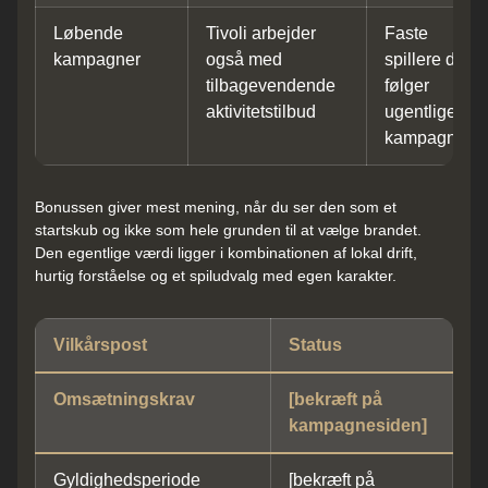
Løbende
Tivoli arbejder
Faste
kampagner
også med
spillere der
tilbagevendende
følger
aktivitetstilbud
ugentlige
kampagner
Bonussen giver mest mening, når du ser den som et
startskub og ikke som hele grunden til at vælge brandet.
Den egentlige værdi ligger i kombinationen af lokal drift,
hurtig forståelse og et spiludvalg med egen karakter.
Vilkårspost
Status
Omsætningskrav
[bekræft på
kampagnesiden]
Gyldighedsperiode
[bekræft på