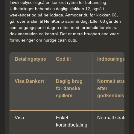
Tivoli oplyser også en konkret rytme for behandling.
Udbetalinger behandles dagligt klokken 12, også i
weekender og på helligdage. Anmoder du før klokken 08,
går overførslen til NemKonto samme dag. Efter 08 går den
som udgangspunkt dagen efter, med forbehold for ekstra
dokumentation og kontrol. Det er mere brugbart end vage
formuleringer om hurtige cash outs.
Betalingstype
God til
Indbetalingstid
Visa Dankort
Daglig brug
Normalt straks
for danske
efter
spillere
godkendelse
Visa
Enkel
Normalt straks
kortindbetaling